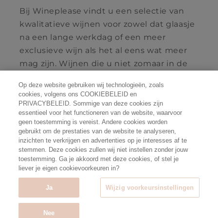
Bij Wineplease vindt u een selectie van
kwalitatieve wijnen voor zowel dat glaasje
na een lange werkdag of een meer
exclusieve wijn als het al eens wat meer
mag zijn. Wijnen die u niet zomaar in de
supermarkt vindt én met een uitstekende
Op deze website gebruiken wij technologieën, zoals
prijs/kwaliteit verhouding.
cookies, volgens ons COOKIEBELEID en
PRIVACYBELEID. Sommige van deze cookies zijn
essentieel voor het functioneren van de website, waarvoor
geen toestemming is vereist. Andere cookies worden
gebruikt om de prestaties van de website te analyseren,
Facebook
Instagram
inzichten te verkrijgen en advertenties op je interesses af te
stemmen. Deze cookies zullen wij niet instellen zonder jouw
toestemming. Ga je akkoord met deze cookies, of stel je
Betaalmethoden
liever je eigen cookievoorkeuren in?
Ja
Wijzig voorkeursinstellingen
© 2026,
wineplease.be
Powered by Shopify - Alcoholmisbruik
schaadt de gezondheid
Nee