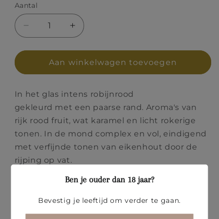
Aantal
Aantal
Aantal
verlagen
verhogen
voor
voor
Bobal
Bobal
Aan winkelwagen toevoegen
Negro
Negro
Varietal
Varietal
In het glas intens robijnrood
Premium
Premium
2021
2021
gekleurd met een paarse rand.
Aroma's van
rijk rood fruit, wat karamel en licht rokerige
tonen.
In de mond complex en vol, eindigend
met verfijnde tonen van eikenhout door de
rijping op vat.
Ben je ouder dan 18 jaar?
Ideaal bij vlees, rijstgerechten, pasta's en
stoofpotjes.
Bevestig je leeftijd om verder te gaan.
Druivensoort: Bobal