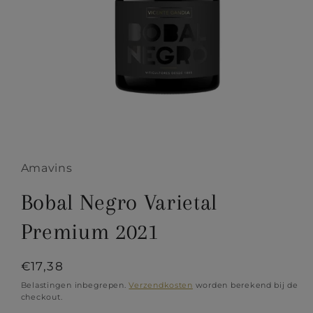
Media
1
openen
Amavins
in
modaal
Bobal Negro Varietal
Premium 2021
Normale
€17,38
prijs
Belastingen inbegrepen.
Verzendkosten
worden berekend bij de
checkout.