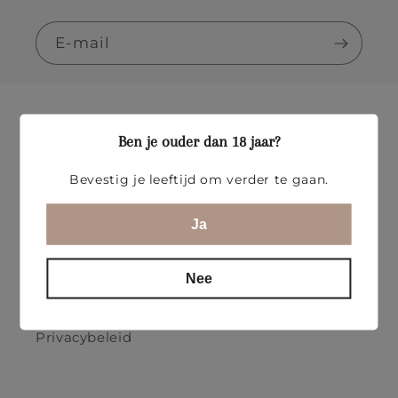
E‑mail
Contact
Ben je ouder dan 18 jaar?
Verzending
Bevestig je leeftijd om verder te gaan.
Retourbeleid
Ja
Algemene Voorwaarden
Nee
Cookie Policy
Privacybeleid