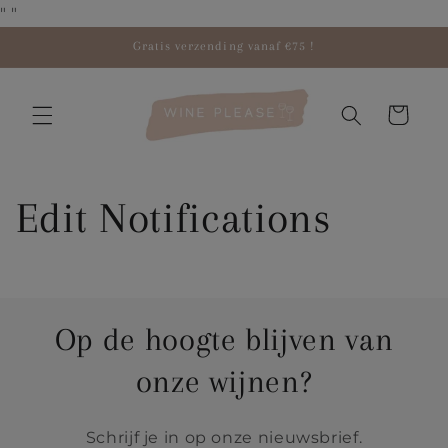
Meteen
"
"
naar de
content
Gratis verzending vanaf €75 !
Winkelwage
Edit Notifications
Op de hoogte blijven van
onze wijnen?
Schrijf je in op onze nieuwsbrief.