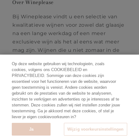
Over Wineplease
Bij Wineplease vindt u een selectie van
kwalitatieve wijnen voor zowel dat glaasje
na een lange werkdag of een meer
exclusieve wijn als het al eens wat meer
mag zijn. Wijnen die u niet zomaar in de
supermarkt vindt én met een uitstekende
Op deze website gebruiken wij technologieën, zoals
prijs/kwaliteit verhouding.
cookies, volgens ons COOKIEBELEID en
PRIVACYBELEID. Sommige van deze cookies zijn
essentieel voor het functioneren van de website, waarvoor
geen toestemming is vereist. Andere cookies worden
gebruikt om de prestaties van de website te analyseren,
Facebook
Instagram
inzichten te verkrijgen en advertenties op je interesses af te
stemmen. Deze cookies zullen wij niet instellen zonder jouw
toestemming. Ga je akkoord met deze cookies, of stel je
Betaalmethoden
liever je eigen cookievoorkeuren in?
Ja
Wijzig voorkeursinstellingen
© 2026,
wineplease.be
Powered by Shopify - Alcoholmisbruik
schaadt de gezondheid